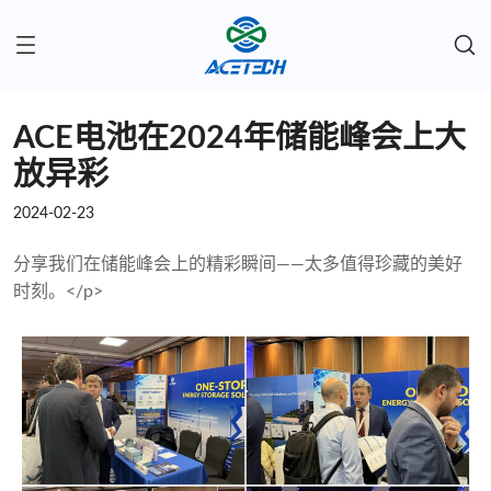
ACE电池在2024年储能峰会上大
放异彩
2024-02-23
分享我们在储能峰会上的精彩瞬间——太多值得珍藏的美好
时刻。</p>