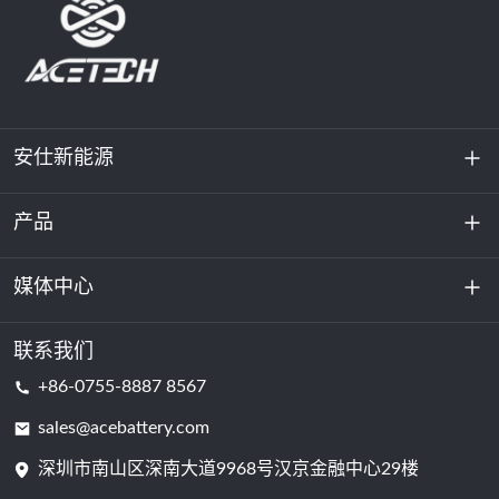
安仕新能源
产品
关于我们
可持续发展
媒体中心
储能
数据中心和服务器机房
联系我们
新闻与活动
+86-0755-8887 8567
动力电池
博客
sales@acebattery.com
深圳市南山区深南大道9968​​号汉京金融中心29楼
电芯