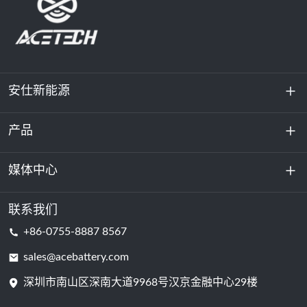
安仕新能源
产品
关于我们
可持续发展
媒体中心
储能
数据中心和服务器机房
联系我们
新闻与活动
+86-0755-8887 8567
动力电池
博客
sales@acebattery.com
深圳市南山区深南大道9968​​号汉京金融中心29楼
电芯