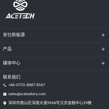
安仕新能源
产品
关于我们
可持续发展
媒体中心
储能
数据中心和服务器机房
联系我们
新闻与活动
+86-0755-8887 8567
动力电池
博客
sales@acebattery.com
深圳市南山区深南大道9968​​号汉京金融中心29楼
电芯