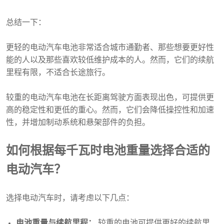
总结一下：
更轻的电动汽车电池非常适合城市通勤者、那些想要更好性
能的人以及那些喜欢较低维护成本的人。然而，它们的续航
里程有限，不适合长途旅行。
较重的电动汽车电池在长距离驾驶方面表现出色，可提供更
高的稳定性和更低的重心。然而，它们会降低操控性和加速
性，并增加制动系统和悬架部件的负担。
如何根据每千瓦时电池重量选择合适的
电动汽车？
选择电动汽车时，请考虑以下几点：
电池重量与续航里程：
较重的电池可提供更好的续航里