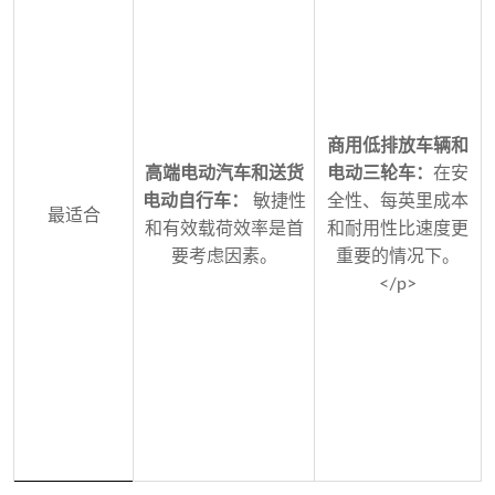
商用低排放车辆和
高端电动汽车和送货
电动三轮车：
在安
电动自行车：
敏捷性
全性、每英里成本
最适合
和有效载荷效率是首
和耐用性比速度更
要考虑因素。
重要的情况下。
</p>