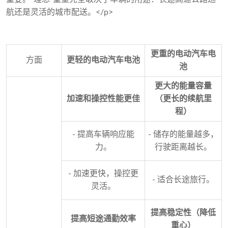
航还是灵活的城市配送。</p>
更重的电动汽车电
方面
更轻的电动汽车电池
池
更大的能量容量
加速和操控性能更佳
（更长的续航里
程）
- 提高车辆响应能
- 储存的能量越多，
力。
行驶距离越长。
- 加速更快，操控更
- 适合长途旅行。
灵活。
提高稳定性（降低
提高短途通勤效率
重心）