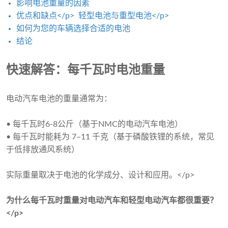
影响电池重量的因素
优点和缺点</p>
轻型电池与重型电池</p>
如何为您的车辆选择合适的电池
结论
快速解答：每千瓦时电池重量
电动汽车电池的重量通常为：
• 每千瓦时6-8公斤（基于NMC的电动汽车电池）
• 每千瓦时能耗为 7–11 千克（基于磷酸铁锂的系统，常见
于低排放通风系统）
实际重量取决于电池的化学成分、设计和应用。</p>
为什么每千瓦时重量对电动汽车和轻型电动汽车都很重要？
</p>