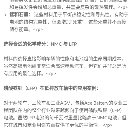
能够实现更长的高速公路续航里程。然而，它们的高密度
和易挥发性会增加总重量，并需要复杂的散热管理。</p>
锰和石墨：
这些材料用于平衡热稳定性和导热性，有助于
电池的结构完整性，但会增加“死重”，这些死重并不直接
储存能量。</p>
选择合适的化学成分：NMC 与 LFP
材料的选择直接影响车辆的性能和电池组的生命周期成本。
虽然高镍电池组非常适合高速电动汽车，但它们并非总是所
有应用的最佳选择。</p>
磷酸铁锂（LFP）在低排放车辆中的应用案例：
对于两轮车、三轮车和工业AGV，包括Ace Battery的专业工
程团队在内的整个行业越来越倾向于使用磷酸铁锂（LFP）
电池。虽然LFP电池的每千瓦时重量比略高于NMC电池，但
它在城市和商业用途方面提供了更优的平衡性：</p>