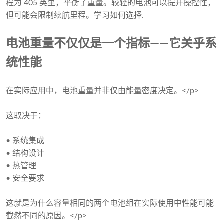
程为 405 英里，平衡了重量。较轻的电池可以提升操控性，
但可能会限制续航里程。
学习如何选择
.
电池重量不仅仅是一个指标——它关乎系
统性能
在实际应用中，电池重量并非仅由能量密度决定。</p>
这取决于：
• 系统集成
• 结构设计
• 热管理
• 安全要求
这就是为什么容量相同的两个电池组在实际使用中性能可能
截然不同的原因。</p>