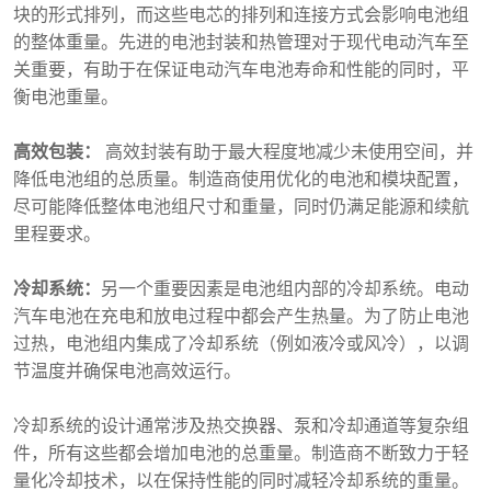
块的形式排列，而这些电芯的排列和连接方式会影响电池组
的整体重量。先进的电池封装和热管理对于现代电动汽车至
关重要，有助于在保证电动汽车电池寿命和性能的同时，平
衡电池重量。
高效包装：
高效封装有助于最大程度地减少未使用空间，并
降低电池组的总质量。制造商使用优化的电池和模块配置，
尽可能降低整体电池组尺寸和重量，同时仍满足能源和续航
里程要求。
冷却系统：
另一个重要因素是电池组内部的冷却系统。电动
汽车电池在充电和放电过程中都会产生热量。为了防止电池
过热，电池组内集成了冷却系统（例如液冷或风冷），以调
节温度并确保电池高效运行。
冷却系统的设计通常涉及热交换器、泵和冷却通道等复杂组
件，所有这些都会增加电池的总重量。制造商不断致力于轻
量化冷却技术，以在保持性能的同时减轻冷却系统的重量。