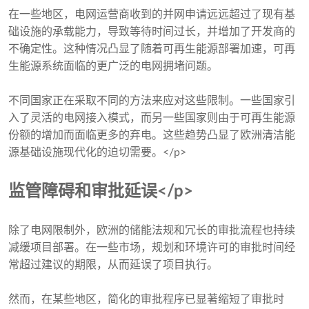
在一些地区，电网运营商收到的并网申请远远超过了现有基
础设施的承载能力，导致等待时间过长，并增加了开发商的
不确定性。这种情况凸显了随着可再生能源部署加速，可再
生能源系统面临的更广泛的电网拥堵问题。
不同国家正在采取不同的方法来应对这些限制。一些国家引
入了灵活的电网接入模式，而另一些国家则由于可再生能源
份额的增加而面临更多的弃电。这些趋势凸显了欧洲清洁能
源基础设施现代化的迫切需要。</p>
监管障碍和审批延误</p>
除了电网限制外，欧洲的储能法规和冗长的审批流程也持续
减缓项目部署。在一些市场，规划和环境许可的审批时间经
常超过建议的期限，从而延误了项目执行。
然而，在某些地区，简化的审批程序已显著缩短了审批时