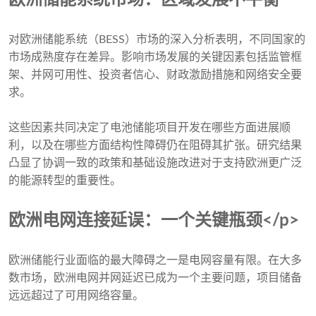
欧洲储能系统市场：区域发展不平衡
对欧洲储能系统（BESS）市场的深入分析表明，不同国家的
市场成熟度存在差异。影响市场发展的关键因素包括监管框
架、并网可用性、投资者信心、财政激励措施和网络安全要
求。
这些因素共同决定了电池储能项目开发在哪些方面进展顺
利，以及在哪些方面结构性障碍仍在阻碍其扩张。研究结果
凸显了协调一致的政策和基础设施改进对于支持欧洲更广泛
的能源转型的重要性。
欧洲电网连接延误：一个关键瓶颈</p>
欧洲储能行业面临的最大障碍之一是电网容量有限。在大多
数市场，欧洲电网并网延迟已成为一个主要问题，项目储备
远远超过了可用网络容量。