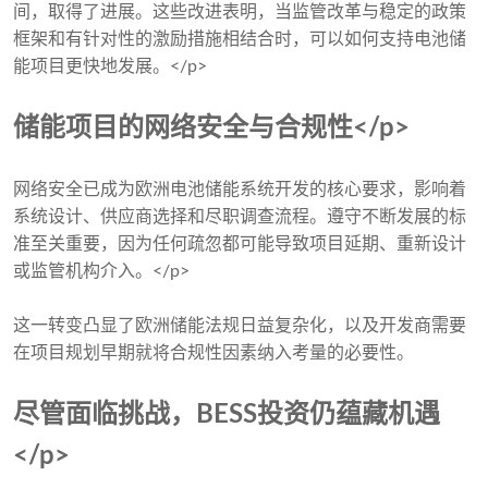
间，取得了进展。这些改进表明，当监管改革与稳定的政策
框架和有针对性的激励措施相结合时，可以如何支持电池储
能项目更快地发展。</p>
储能项目的网络安全与合规性</p>
网络安全已成为欧洲电池储能系统开发的核心要求，影响着
系统设计、供应商选择和尽职调查流程。遵守不断发展的标
准至关重要，因为任何疏忽都可能导致项目延期、重新设计
或监管机构介入。</p>
这一转变凸显了欧洲储能法规日益复杂化，以及开发商需要
在项目规划早期就将合规性因素纳入考量的必要性。
尽管面临挑战，BESS投资仍蕴藏机遇
</p>