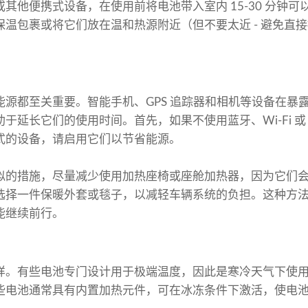
其他便携式设备，在使用前将电池带入室内 15-30 分钟
温包裹或将它们放在温和热源附近（但不要太近 - 避免直
能源都至关重要。智能手机、GPS 追踪器和相机等设备在暴
于延长它们的使用时间。首先，如果不使用蓝牙、Wi-Fi 或 
式的设备，请启用它们以节省能源。
似的措施，尽量减少使用加热座椅或座舱加热器，因为它们
选择一件保暖外套或毯子，以减轻车辆系统的负担。这种方
能继续前行。
样。有些电池专门设计用于极端温度，因此是寒冷天气下使
些电池通常具有内置加热元件，可在冰冻条件下激活，使电