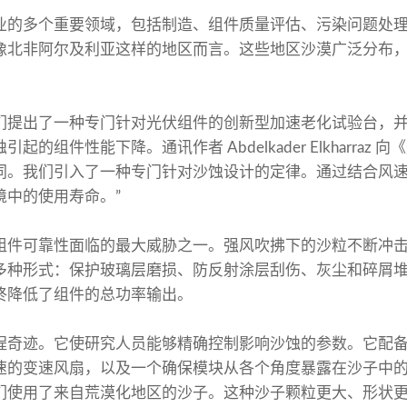
业的多个重要领域，包括制造、组件质量评估、污染问题处
像北非阿尔及利亚这样的地区而言。这些地区沙漠广泛分布
们提出了一种专门针对光伏组件的创新型加速老化试验台，
的组件性能下降。通讯作者 Abdelkader Elkharraz
同。我们引入了一种专门针对沙蚀设计的定律。通过结合风
境中的使用寿命。”
组件可靠性面临的最大威胁之一。强风吹拂下的沙粒不断冲
多种形式：保护玻璃层磨损、防反射涂层刮伤、灰尘和碎屑
终降低了组件的总功率输出。
程奇迹。它使研究人员能够精确控制影响沙蚀的参数。它配
速的变速风扇，以及一个确保模块从各个角度暴露在沙子中
们使用了来自荒漠化地区的沙子。这种沙子颗粒更大、形状