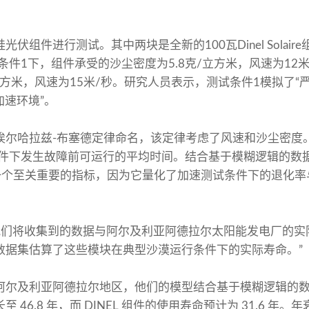
伏组件进行测试。其中两块是全新的100瓦Dinel Solai
测试条件1下，组件承受的沙尘密度为5.8克/立方米，风速为12
/立方米，风速为15米/秒。研究人员表示，测试条件1模拟了“
加速环境”。
埃尔哈拉兹-布塞德定律命名，该定律考虑了风速和沙尘密度
定条件下发生故障前可运行的平均时间。结合基于模糊逻辑的
F 是一个至关重要的指标，因为它量化了加速测试条件下的退化
释说：“我们将收集到的数据与阿尔及利亚阿德拉尔太阳能发电厂
数据集估算了这些模块在典型沙漠运行条件下的实际寿命。”
尔及利亚阿德拉尔地区，他们的模型结合基于模糊逻辑的数据
46.8 年，而 DINEL 组件的使用寿命预计为 31.6 年