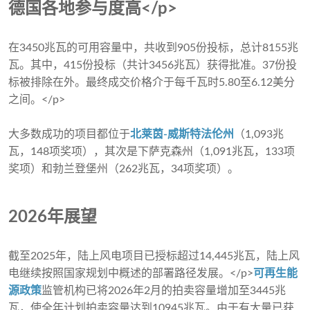
德国各地参与度高</p>
在3450兆瓦的可用容量中，共收到905份投标，总计8155兆
瓦。其中，415份投标（共计3456兆瓦）获得批准。37份投
标被排除在外。最终成交价格介于每千瓦时5.80至6.12美分
之间。</p>
大多数成功的项目都位于
北莱茵-威斯特法伦州
（1,093兆
瓦，148项奖项），其次是下萨克森州（1,091兆瓦，133项
奖项）和勃兰登堡州（262兆瓦，34项奖项）。
2026年展望
截至2025年，陆上风电项目已授标超过14,445兆瓦，陆上风
电继续按照国家规划中概述的部署路径发展。</p>
可再生能
源政策
监管机构已将2026年2月的拍卖容量增加至3445兆
瓦，使全年计划拍卖容量达到10945兆瓦。由于有大量已获