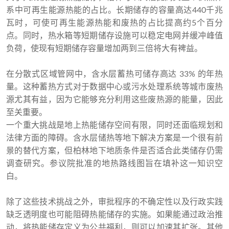
系中可再生能源热能的占比。长期储存的容量高达440千兆
瓦时，可使可再生能源热能和废热的占比提高约5个百分
点。同时，热水箱等短期储存设施可以稳定电网并缓冲峰值
负荷，使现有短期储存容量增加两到三倍将大有裨益。
在分散式区域管网中，含水层蓄热可储存高达 33% 的年热
量。这种蓄热方式对于数据中心或污水处理系统等城市废热
源尤其有益，因为它能够充分利用这些废热源的能量，因此
至关重要。
一个重大挑战是地上热能储存空间有限，同时还面临规划和
法律方面的障碍。含水层储热等地下解决方案是一个很有前
景的替代方案，但柏林地下地质条件是否适合此类储存仍需
调查研究。参议院批准的地热路线图旨在填补这一知识空
白。
除了这些技术挑战之外，审批程序的不确定性以及行政实践
缺乏透明度也可能阻碍热能储存的实施。如果能通过政治推
动，将热能储存定义为公共福利，则可以加速其扩张。其他