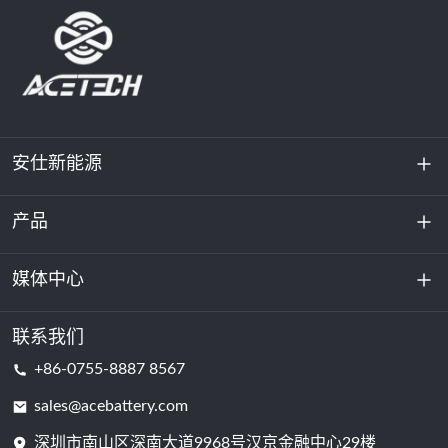
安仕新能源
产品
关于我们
可持续发展
媒体中心
储能
数据中心和服务器机房
联系我们
新闻与活动
+86-0755-8887 8567
动力电池
博客
sales@acebattery.com
深圳市南山区深南大道9968​​号汉京金融中心29楼
电芯