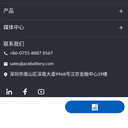
产品
关于我们
可持续发展
媒体中心
储能
数据中心和服务器机房
联系我们
新闻与活动
+86-0755-8887 8567
动力电池
博客
sales@acebattery.com
深圳市南山区深南大道9968​​号汉京金融中心29楼
电芯
© 2024 锂离子电池制造商 | 锂电池工厂及公司 | 安仕新能源，由Shopastro提供
技术支持
隐私政策
粤ICP备2022150578号-4