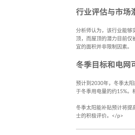
行业评估与市场潜
分析师认为，该行业能够
顶，而屋顶的潜力目前仅
宜的面积并非限制因素。
冬季目标和电网
预计到2030年，冬季太
于冬季用电量的约15%。
冬季太阳能补贴预计将提
士的积极评价。</p>