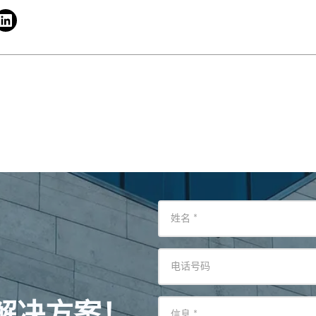
姓名
*
电话号码
解决方案！
信息
*