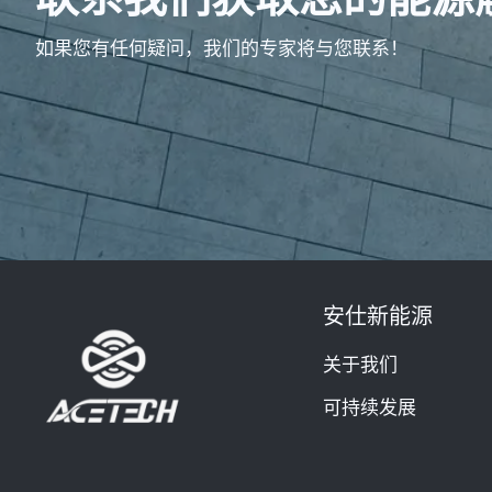
如果您有任何疑问，我们的专家将与您联系！
安仕新能源
关于我们
可持续发展