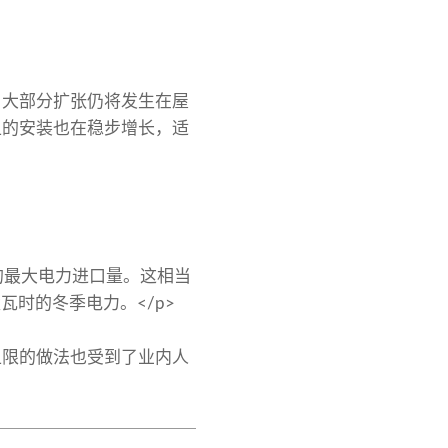
。大部分扩张仍将发生在屋
上的安装也在稳步增长，适
的最大电力进口量。这相当
瓦时的冬季电力。</p>
上限的做法也受到了业内人