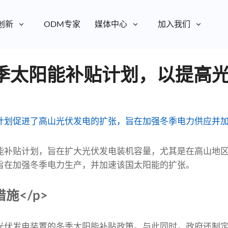
创新
ODM专家
媒体中心
加入我们
季太阳能补贴计划，以提高
计划促进了高山光伏发电的扩张，旨在加强冬季电力供应并
能补贴计划，旨在扩大光伏发电装机容量，尤其是在高山地
旨在加强冬季电力生产，并加速该国太阳能的扩张。
施</p>
光伏发电装置的冬季太阳能补贴政策。与此同时，政府还制定了