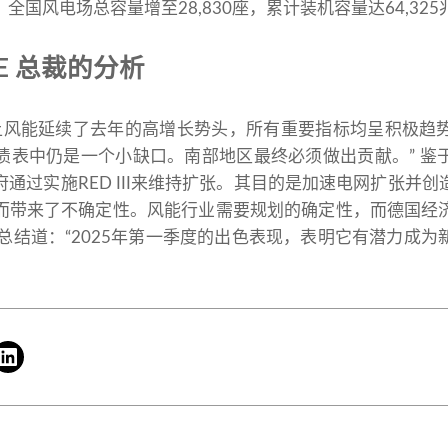
全国风电场总容量增至28,830座，累计装机容量达64,325
E 总裁的分析
道：“陆上风能延续了去年的高增长势头，所有重要指标均呈积极
债表中仍是一个小缺口。南部地区最终必须做出贡献。” 鉴
通过实施RED III来维持扩张。其目的是加速电网扩张并
而带来了不确定性。风能行业需要规划的确定性，而德国经
oek总结道：“2025年第一季度的出色表现，表明它有潜力