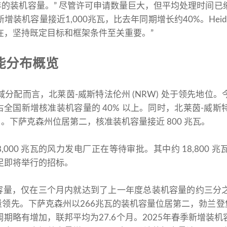
全年的装机容量。” 尽管许可申请数量巨大，但平均处理时间已
装机容量接近1,000兆瓦，比去年同期增长约40%。Heide
在，坚持既定目标和框架条件至关重要。”
能分布概览
分配而言，北莱茵-威斯特法伦州 (NRW) 处于领先地位
瓦，占全国新增核准装机容量的 40% 以上。同时，北莱茵-威
月。下萨克森州位居第二，核准装机容量接近 800 兆瓦。
,000 兆瓦的风力发电厂正在等待审批。其中约 18,800
足即将举行的招标。
机容量，仅在三个月内就达到了上一年度总装机容量的约三分
量领先。下萨克森州以266兆瓦的装机容量位居第二，勃兰登
期略有增加，联邦平均为27.6个月。2025年春季新增装