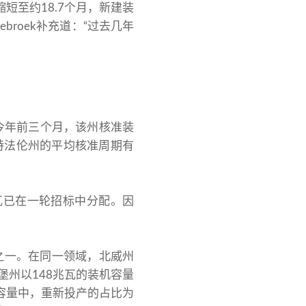
缩短至约18.7个月，新建装
broek补充道：“过去几年
。今年前三个月，该州核准装
斯特法伦州的平均核准周期有
 兆瓦已在一轮招标中分配。因
之一。在同一领域，北威州
堡州以148兆瓦的装机容量
机容量中，重新投产的占比为