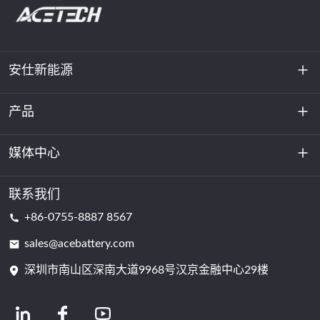
安仕新能源
产品
关于我们
可持续发展
媒体中心
储能
数据中心和服务器机房
联系我们
新闻与活动
+86-0755-8887 8567
动力电池
博客
sales@acebattery.com
深圳市南山区深南大道9968​​号汉京金融中心29楼
电芯