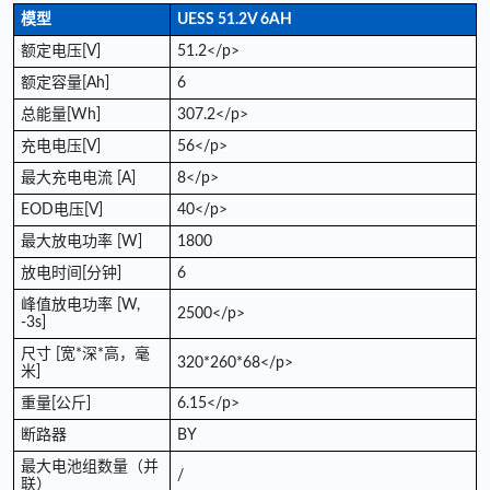
模型
UESS 51.2V 6AH
额定电压[V]
51.2</p>
额定容量[Ah]
6
总能量[Wh]
307.2</p>
充电电压[V]
56</p>
最大充电电流 [A]
8</p>
EOD电压[V]
40</p>
最大放电功率 [W]
1800
放电时间[分钟]
6
峰值放电功率 [W,
2500</p>
-3s]
尺寸 [宽*深*高，毫
320*260*68</p>
米]
重量[公斤]
6.15</p>
断路器
BY
最大电池组数量（并
/
联）