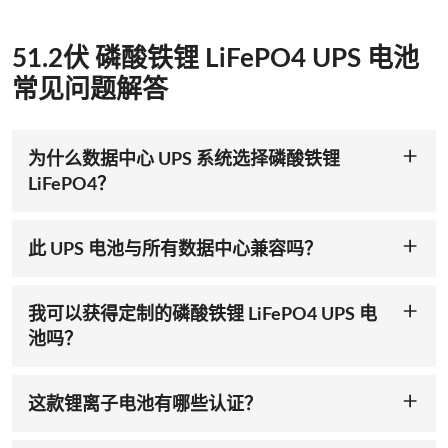
心提供卓越的安全性。它具有抗过热和热失控性能，可确保高负
载下稳定运行，是保护宝贵 IT 资产的理想之选。ACE 电池是您
值得信赖的 UPS 电池，它优先考虑正常运行时间和安全性。
51.2伏 磷酸铁锂 LiFePO4 UPS 电池
常见问题解答
实时监控带来卓越性能
这款锂离子 UPS 电池集成
BMS
系统，可实时监控电压、电流、
温度、健康状态 (SOH) 和充电状态 (SOC)。这确保了最佳效
率，防止过度充电，并为数据中心的运营提供无缝供电。采用领
为什么数据中心 UPS 系统选择磷酸铁锂
先的解决方案，让您的 UPS 锂离子电池系统全天候运行，确保
LiFePO4？
您的设备在断电期间持续供电。
磷酸铁锂LiFePO4 电池因其安全性、长寿命和高效率而成为数据
中心 UPS 系统的理想选择。它们比铅酸电池更安全，过热风险
更长的使用寿命和更低的维护成本
更低，使用寿命延长 2-3 倍。其高能量密度节省空间，并提供
得益于其强大的磷酸铁锂 (LiFePO4) 化学特性，51.2V UPS 锂电
此 UPS 电池与所有数据中心兼容吗？
快速充电和可靠供电，使其成为关键基础设施的理想选择。
池拥有更长的使用寿命，远超传统铅酸电池和其他锂离子电池。
此款UPS电池锂离子型号适用于标准51.2V UPS系统（0.7K-
其高能量密度和低维护设计可降低更换频率和总拥有成本，非常
1.5K）。请查看您的UPS规格或咨询我们的团队进行确认。
适合追求高可靠性且不超出预算的数据中心。
我可以获得定制的磷酸铁锂 LiFePO4 UPS 电
池吗？
可定制且紧凑，适用于数据中心
当然！我们的磷酸铁锂电池 UPS 电池可定制，满足任何数据中
需要量身定制的解决方案？作为定制锂电池供应商，ACE
心独特的电源和备用电源需求。安仕新能源专注于定制电池解决
Battery 提供定制的 51.2V 磷酸铁锂 UPS 电池，以满足您数据
方案——告诉我们您的容量、尺寸或性能需求，我们将为您量身
中心的精确电力需求。其紧凑的机架式设计可无缝集成到 0.7K-
这款锂离子电池有哪些认证？
定制。
1.5K UPS 系统中，高效地为服务器和网络设备供电。探索我们
51.2V LiFePO4 UPS 电池已通过 UN38.3、UL1973 和
全系列的 UPS 解决方案，包括适用于小型设备的
12.8V 锂离子
IEC62619 标准的安全和质量认证。这些认证确保我们的
UPS 锂