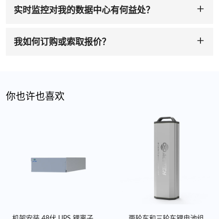
UPS 电池
、满足中端需求的
48V UPS 锂离子
电池、可延长运行
离子电池
符合全球市场严格的安全、性能和可靠性要求。
实时监控对我的数据中心有何益处？
时间的
高容量 51.2V UPS 备用电池
，以及适用于大型应用的
实时 BMS 跟踪可优化性能、预防故障并确保正常运行时间——
192V 高压 UPS 电池
。
立即联系我们，定制您的 UPS 电池
！
这对于关键 IT 运营至关重要。BMS 确保锂电池在安全参数范围
内运行，防止过度充电或深度放电，并最大限度地提高电池效率
我如何订购或索取报价？
和使用寿命。在数据中心 UPS 系统中，BMS 有助于确保在电源
联系我们的销售团队
sales@acebattery.com，
了解批量定价、定
中断期间持续可靠地供电。
制设计或报价。立即使用 ACE UPS 锂电池解决方案，为您的数
据中心提供更智能的供电！
你也许也喜欢
机架安装 48伏 UPS 锂离子
两轮车和三轮车锂电池组