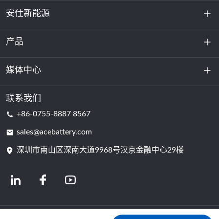
安仕新能源
产品
关于我们
可持续发展
媒体中心
储能
数据中心和服务器机房
联系我们
新闻与活动
+86-0755-8887 8567
动力电池
博客
sales@acebattery.com
深圳市南山区深南大道9968​​号汉京金融中心29楼
电芯