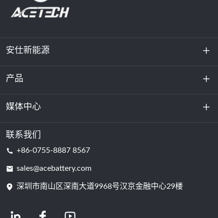
安仕新能源
产品
关于我们
可持续发展
媒体中心
储能
数据中心和服务器机房
联系我们
新闻与活动
+86-0755-8887 8567
动力电池
博客
sales@acebattery.com
深圳市南山区深南大道9968​​号汉京金融中心29楼
电芯