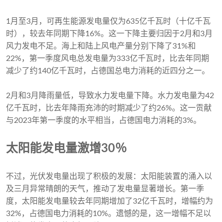
1月至3月，可再生能源发电量仅为635亿千瓦时（十亿千瓦
时），较去年同期下降16%。这一下降主要归因于2月和3月
风力发电不足。海上和陆上风电产量分别下降了31%和
22%，第一季度风电总发电量为333亿千瓦时，比去年同期
减少了约140亿千瓦时，占德国总电力消耗的近四分之一。
2月和3月降雨量低，导致水力发电量下降。水力发电量为42
亿千瓦时，比去年降雨充沛的时期减少了约26%。这一贡献
与2023年第一季度的水平相当，占德国电力消耗的3%。
太阳能发电量激增30％
不过，光伏发电量出现了积极的发展：太阳能装置的涌入以
及三月异常晴朗的天气，推动了发电量显著增长。第一季
度，太阳能发电量较去年同期增加了32亿千瓦时，增幅约为
32%，占德国电力消耗的10%。遗憾的是，这一增幅不足以