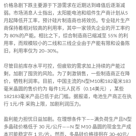
价格急剧下跌主要源于下游需求在近期达到峰值后逐渐减
弱。市场消息人士指出，太阳能电池和组件生产商计划从5
月起降低开工率，预计硅片制造商也将效仿。专业硅片生产
商保持着相对较高的利用率，其中一家领先企业的开工率约
为 80%的产能。相比之下，综合制造商已缩减至 55% 的利
用率，而规模较小的二线和三线企业由于产能有限和设备陈
旧，利用率仅为 20–30%。
尽管目前库存水平可控，但疲软的需求加上持续的产能过
剩，加剧了囤货的风险。为了刺激销售，一些制造商正在降
价，牺牲利润率。目前，中国主流的N型M10和182毫米183
毫米晶圆的售价约为 每件1元人民币（0.14美元），某些
182183毫米产品已低于此门槛。据报道，电池生产商正在执
行 1元/件 采购上限，加剧利润压力。
盈利能力担忧日益加剧。在理想条件下——满负荷生产且N型
多晶硅价格低于 30 元/公斤——N 型 M10 晶圆的现金生产成
本可能稳定在 1 元/片。然而，多晶硅价格徘徊在 30-40元/