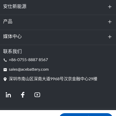
安仕新能源
产品
关于我们
可持续发展
媒体中心
储能
数据中心和服务器机房
联系我们
新闻与活动
+86-0755-8887 8567
动力电池
博客
sales@acebattery.com
深圳市南山区深南大道9968​​号汉京金融中心29楼
电芯